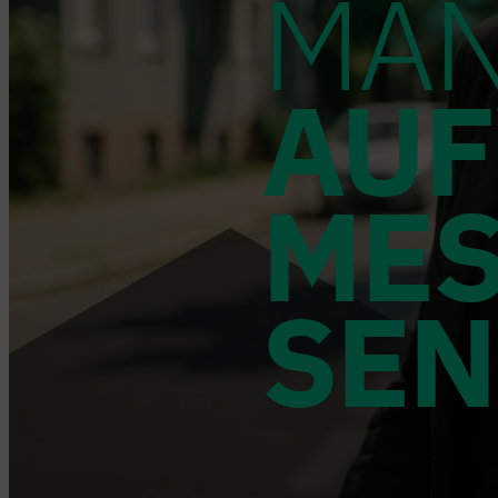
MAN
AU
ME
SEN