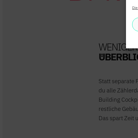
Die
WENIGER
ÜBERBLI
IMPRES
Statt separate 
du alle Zählerd
Building Cockpi
restliche Gebäu
Das spart Zeit 