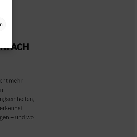
en
INFACH
icht mehr
en
gseinheiten,
erkennst
iegen – und wo