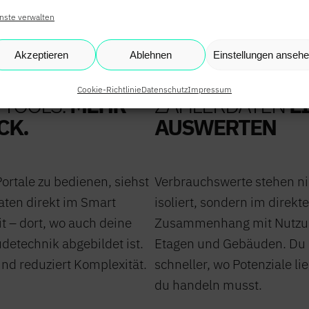
NEWS
nste verwalten
SHOP
Akzeptieren
Ablehnen
Einstellungen anseh
Cookie-Richtlinie
Datenschutz
Impressum
 TOOLS.
MEHR
ZÄHLERDATEN
E
CK.
AUSWERTEN
SUM
|
DATENSCHUTZ
|
SUPPORT
Portale zu bedienen, siehst
Verbrauchswerte stehen n
aten direkt im Smart
isoliert, sondern im direkt
t – dort, wo auch deine
Zusammenhang mit Nutzun
detechnik abgebildet ist.
Etagen und Gebäuden. Du 
und reduziert Komplexität.
schneller, wo Potenziale l
du handeln musst.