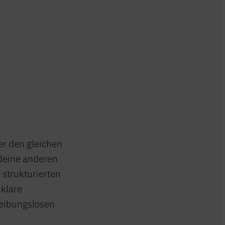
r den gleichen
deine anderen
m strukturierten
 klare
reibungslosen