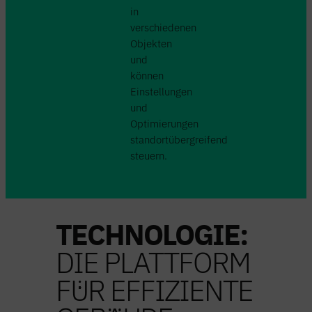
in
verschiedenen
Objekten
und
können
Einstellungen
und
Optimierungen
standortübergreifend
steuern.
TECHNOLOGIE:
DIE PLATTFORM
FÜR EFFIZIENTE