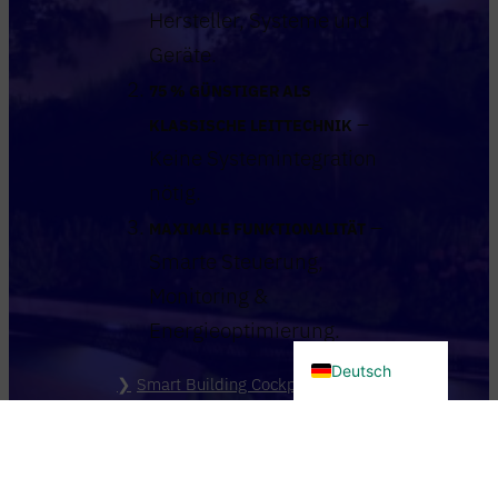
Hersteller, Systeme und
Geräte.
75 % GÜNSTIGER ALS
–
KLASSISCHE LEITTECHNIK
Keine Systemintegration
nötig.
–
MAXIMALE FUNKTIONALITÄT
Smarte Steuerung,
Monitoring &
Energieoptimierung.
English (UK)
Deutsch
Smart Building Cockpit kostenlos
testen