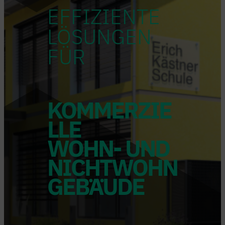
EFFIZIENTE
LÖSUNGEN
FÜR
KOMMERZIE
LLE
WOHN- UND
NICHTWOHN
GEBÄUDE