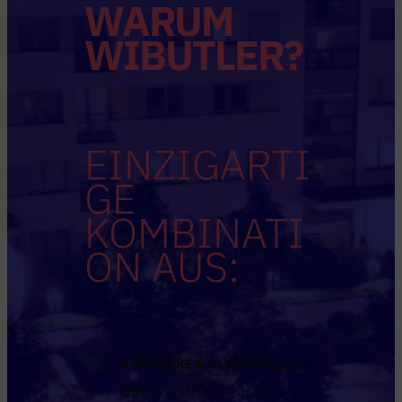
WARUM
WIBUTLER?
EINZIGARTI
GE
KOMBINATI
ON AUS:
–
8 GEWERKE & 40 HERSTELLER
Eine Plattform für alle