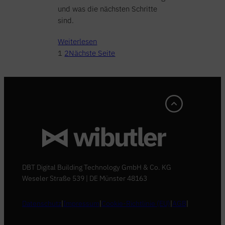
und was die nächsten Schritte
sind.
Weiterlesen
1
2
Nächste Seite
DBT Digital Building Technology GmbH & Co. KG
Weseler Straße 539 | DE Münster 48163
Datenschutz
|
Impressum
|
Cookie-Richtlinie (EU)
|
AGB
|