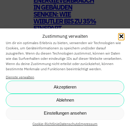
ENERGIEVERBRAUCH
IN GEBÄUDEN
SENKEN: WIE
HOME
WIBUTLER BIS ZU 35 %
SMART HOME
EINSPART
Zustimmung verwalten
SMART
Kommunale Gebäude und
Um dir ein optimales Erlebnis zu bieten, verwenden wir Technologien wie
Wohnanlagen stehen unter
BUILDING
Cookies, um Geräteinformationen zu speichern und/oder darauf
zuzugreifen. Wenn du diesen Technologien zustimmst, können wir Daten
Druck: hohe Energiekosten,
wie das Surfverhalten oder eindeutige IDs auf dieser Website verarbeiten.
SMARTE
steigende gesetzliche
Wenn du deine Zustimmung nicht erteilst oder zurückziehst, können
Anforderungen und
bestimmte Merkmale und Funktionen beeinträchtigt werden.
PARTNER
Fachkräftemangel. Wie lässt sich
Dienste verwalten
der Energieverbrauch in
KARRIERE
Akzeptieren
Gebäuden senken? Mit wibutler
NEWS
gelingt die Reduktion des…
Ablehnen
SHOP
Weiterlesen
Einstellungen ansehen
Cookie-Richtlinie
Datenschutz
Impressum