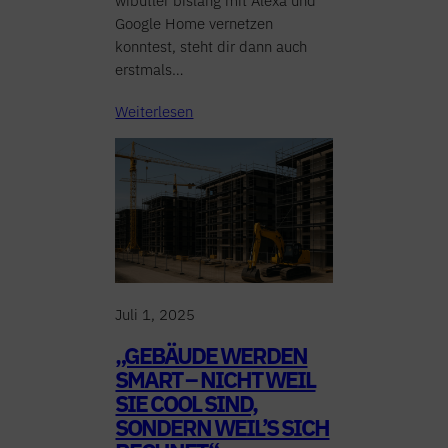
wibutler bislang mit Alexa und
Google Home vernetzen
konntest, steht dir dann auch
erstmals…
Weiterlesen
Juli 1, 2025
„GEBÄUDE WERDEN
SMART – NICHT WEIL
SIE COOL SIND,
SONDERN WEIL’S SICH