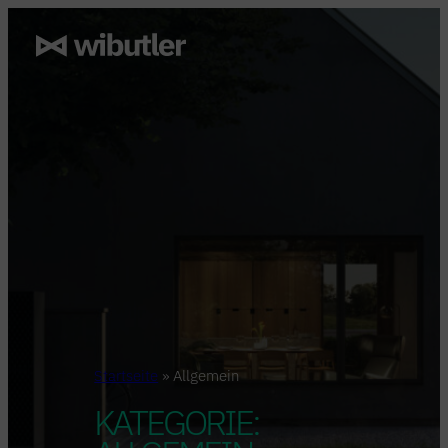
Zum
Inhalt
springen
Startseite
»
Allgemein
KATEGORIE: