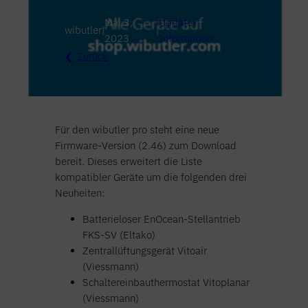
Mai 3,
Update-
wibutler
|
|
2023
Information
Zurück
Für den wibutler pro steht eine neue
Firmware-Version (2.46) zum Download
bereit. Dieses erweitert die Liste
kompatibler Geräte um die folgenden drei
Neuheiten:
Batterieloser EnOcean-Stellantrieb
FKS-SV (Eltako)
Zentrallüftungsgerät Vitoair
(Viessmann)
Schaltereinbauthermostat Vitoplanar
(Viessmann)