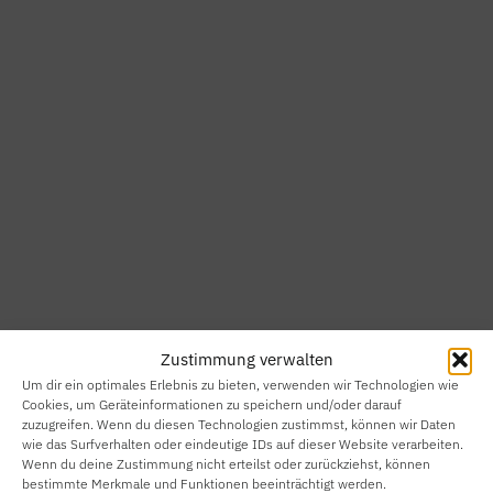
HOME
SMART HOME
Zustimmung verwalten
SMART
Um dir ein optimales Erlebnis zu bieten, verwenden wir Technologien wie
BUILDING
Cookies, um Geräteinformationen zu speichern und/oder darauf
zuzugreifen. Wenn du diesen Technologien zustimmst, können wir Daten
wie das Surfverhalten oder eindeutige IDs auf dieser Website verarbeiten.
SMARTE
Wenn du deine Zustimmung nicht erteilst oder zurückziehst, können
bestimmte Merkmale und Funktionen beeinträchtigt werden.