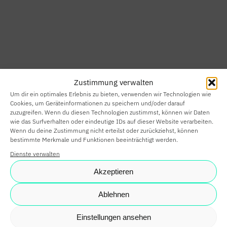
HOME
SMART HOME
Zustimmung verwalten
SMART
Um dir ein optimales Erlebnis zu bieten, verwenden wir Technologien wie
BUILDING
Cookies, um Geräteinformationen zu speichern und/oder darauf
zuzugreifen. Wenn du diesen Technologien zustimmst, können wir Daten
wie das Surfverhalten oder eindeutige IDs auf dieser Website verarbeiten.
SMARTE
Wenn du deine Zustimmung nicht erteilst oder zurückziehst, können
bestimmte Merkmale und Funktionen beeinträchtigt werden.
PARTNER
Dienste verwalten
KARRIERE
Akzeptieren
NEWS
Ablehnen
SHOP
Einstellungen ansehen