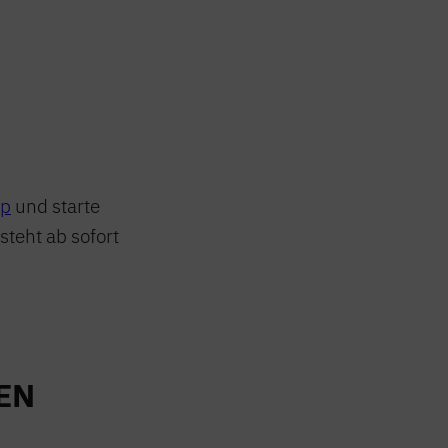
pp
und starte
steht ab sofort
EN