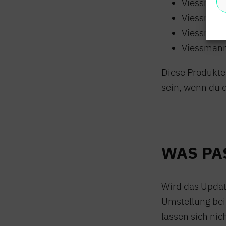
Viessmann
Viessmann
Viessmann
Viessmann
Diese Produkte
IMPRES
sein, wenn du d
WAS PA
Wird das Update
Umstellung bei
lassen sich nic