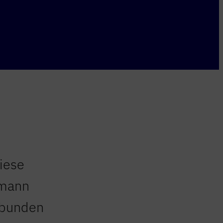
iese
smann
erbunden