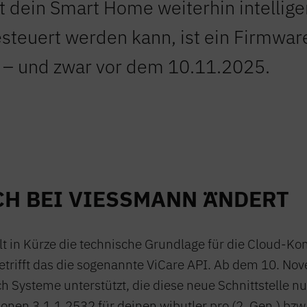
t dein Smart Home weiterhin intellige
gesteuert werden kann, ist ein Firmwa
 – und zwar vor dem 10.11.2025.
CH BEI VIESSMANN ÄNDERT
lt in Kürze die technische Grundlage für die Cloud-
etrifft das die sogenannte ViCare API. Ab dem 10. N
 Systeme unterstützt, die diese neue Schnittstelle nu
nen 3.1.1.2532 für deinen wibutler pro (2. Gen.) bzw.