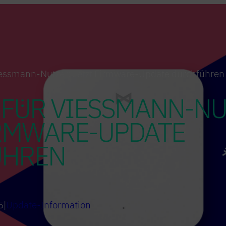
iessmann-Nutzer: Jetzt Firmware-Update durchführen
 FÜR VIESSMANN-NU
IRMWARE-UPDATE
ÜHREN
5
|
Update-Information