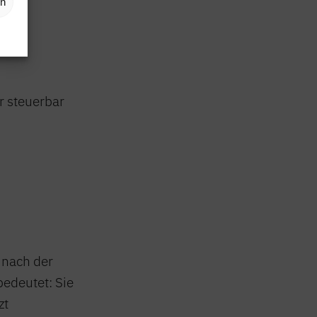
en
r steuerbar
 nach der
edeutet: Sie
zt