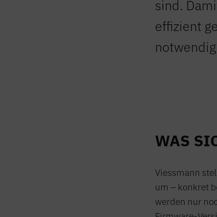
sind. Dami
effizient 
notwendig
WAS SI
Viessmann stel
um – konkret b
werden nur noch
Firmware-Versio