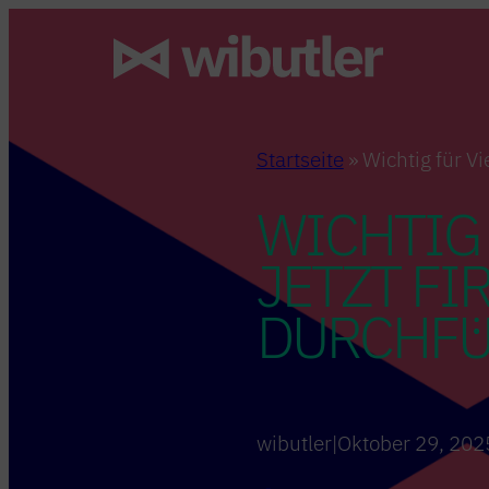
Zum
Inhalt
springen
Startseite
»
Wichtig für V
WICHTIG
JETZT F
DURCHF
wibutler
|
Oktober 29, 202